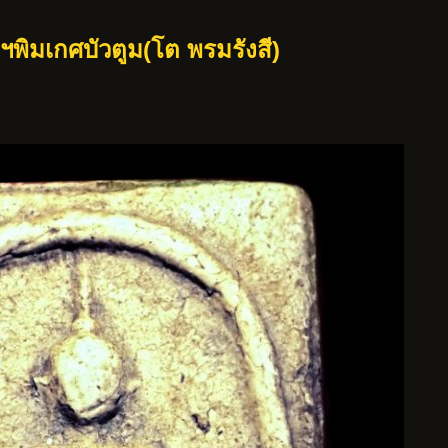
ฯพิมเกศบัวตูม(โต พรมรังสี)