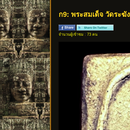
ก9: พระสมเด็จ วัดระฆัง
จำนวนผู้เข้าชม : 73 คน