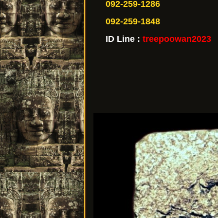
092-259-1286
092-259-1848
ID Line :
treepoowan2023