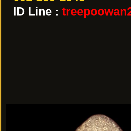
ID Line :
treepoowan